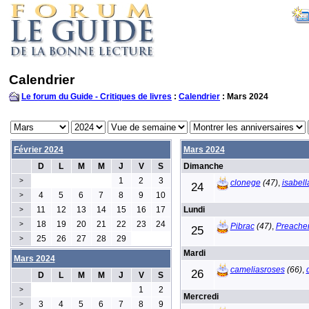
Calendrier
Le forum du Guide - Critiques de livres
:
Calendrier
: Mars 2024
Février 2024
Mars 2024
D
L
M
M
J
V
S
Dimanche
1
2
3
>
clonege
(47)
,
isabell
24
4
5
6
7
8
9
10
>
11
12
13
14
15
16
17
Lundi
>
18
19
20
21
22
23
24
>
Pibrac
(47)
,
Preache
25
25
26
27
28
29
>
Mardi
Mars 2024
cameliasroses
(66)
,
26
D
L
M
M
J
V
S
1
2
>
Mercredi
3
4
5
6
7
8
9
>