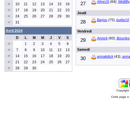
Aline16
(64)
,
WeBBy
27
10
11
12
13
14
15
16
>
17
18
19
20
21
22
23
>
Jeudi
24
25
26
27
28
29
30
>
Barjou
(75)
,
bullie10
28
31
>
Avril 2024
Vendredi
D
L
M
M
J
V
S
Annick
(60)
,
Boucles
29
1
2
3
4
5
6
>
Samedi
7
8
9
10
11
12
13
>
14
15
16
17
18
19
20
>
annakdick
(43)
,
anna
30
21
22
23
24
25
26
27
>
28
29
30
>
Copyrigh
Cette page a 