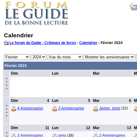
Calendrier
Le forum du Guide - Critiques de livres
:
Calendrier
: Février 2024
Février 2024
Dim
Lun
Mar
M
>
>
>
>
Dim
4
Lun
5
Mar
6
M
>
4 Anniversaires
3 Anniversaires
James_toms
(32)
>
>
>
Dim
11
Lun
12
Mar
13
M
>
3 Anniversaires
simo
(38)
2 Anniversaires
>