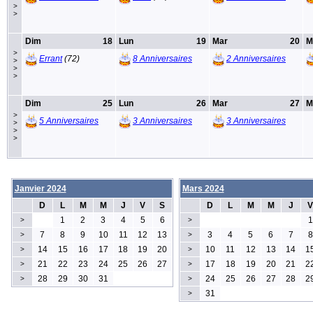
>
>
Dim
18
Lun
19
Mar
20
M
>
Errant
(72)
8 Anniversaires
2 Anniversaires
>
>
>
Dim
25
Lun
26
Mar
27
M
>
5 Anniversaires
3 Anniversaires
3 Anniversaires
>
>
>
Janvier 2024
Mars 2024
D
L
M
M
J
V
S
D
L
M
M
J
V
1
2
3
4
5
6
1
>
>
7
8
9
10
11
12
13
3
4
5
6
7
8
>
>
14
15
16
17
18
19
20
10
11
12
13
14
1
>
>
21
22
23
24
25
26
27
17
18
19
20
21
2
>
>
28
29
30
31
24
25
26
27
28
2
>
>
31
>