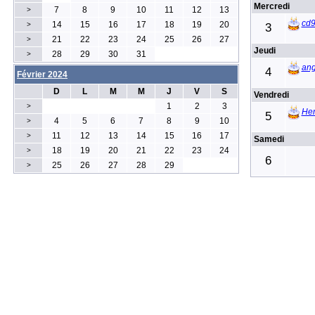
Mercredi
7
8
9
10
11
12
13
>
cd
14
15
16
17
18
19
20
>
3
21
22
23
24
25
26
27
>
Jeudi
28
29
30
31
>
ang
4
Février 2024
D
L
M
M
J
V
S
Vendredi
1
2
3
>
Hen
5
4
5
6
7
8
9
10
>
11
12
13
14
15
16
17
>
Samedi
18
19
20
21
22
23
24
>
6
25
26
27
28
29
>