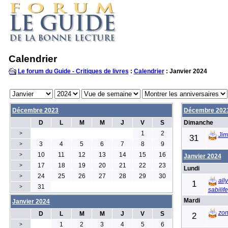
Calendrier
Le forum du Guide - Critiques de livres
:
Calendrier
: Janvier 2024
Décembre 2023
Décembre 202
D
L
M
M
J
V
S
Dimanche
1
2
>
Ji
31
3
4
5
6
7
8
9
>
10
11
12
13
14
15
16
>
Janvier 2024
17
18
19
20
21
22
23
>
Lundi
24
25
26
27
28
29
30
>
all
1
31
>
sabilife
Mardi
Janvier 2024
zon
D
L
M
M
J
V
S
2
1
2
3
4
5
6
>