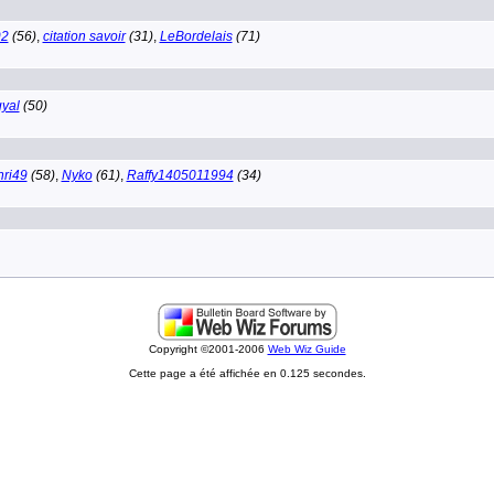
92
(56)
,
citation savoir
(31)
,
LeBordelais
(71)
yal
(50)
ri49
(58)
,
Nyko
(61)
,
Raffy1405011994
(34)
Copyright ©2001-2006
Web Wiz Guide
Cette page a été affichée en 0.125 secondes.