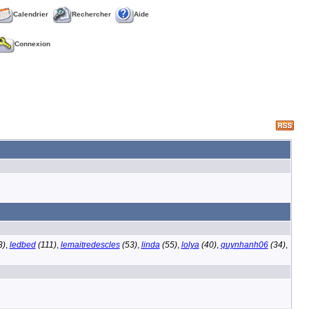
Calendrier
Rechercher
Aide
Connexion
3)
,
ledbed
(111)
,
lemaitredescles
(53)
,
linda
(55)
,
lolya
(40)
,
quynhanh06
(34)
,