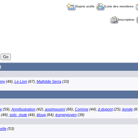
Sujets actifs
Liste des membres
Inscription
3
mmy
(49)
,
Le Lion
(67)
,
Mathilde Serra
(33)
yx
(59)
,
Annillustration
(42)
,
assimousirri
(66)
,
Corinne
(44)
,
d.dupont
(25)
,
konde
(8
(46)
,
solo_mute
(44)
,
tiloup
(64)
,
trungnguyen
(39)
elle
(53)