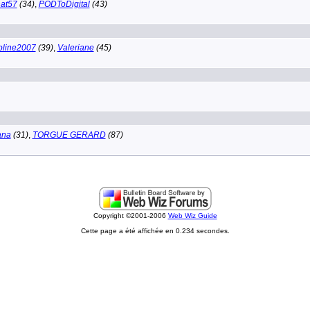
at57
(34)
,
PODToDigital
(43)
oline2007
(39)
,
Valeriane
(45)
ana
(31)
,
TORGUE GERARD
(87)
Copyright ©2001-2006
Web Wiz Guide
Cette page a été affichée en 0.234 secondes.