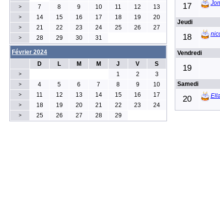
Jon
17
7
8
9
10
11
12
13
>
14
15
16
17
18
19
20
>
Jeudi
21
22
23
24
25
26
27
>
nic
18
28
29
30
31
>
Février 2024
Vendredi
D
L
M
M
J
V
S
19
1
2
3
>
Samedi
4
5
6
7
8
9
10
>
11
12
13
14
15
16
17
>
Ell
20
18
19
20
21
22
23
24
>
25
26
27
28
29
>