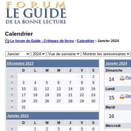
Calendrier
Le forum du Guide - Critiques de livres
:
Calendrier
: Janvier 2024
Décembre 2023
Janvier 2024
D
L
M
M
J
V
S
Dimanche
1
2
>
Puc
14
3
4
5
6
7
8
9
>
10
11
12
13
14
15
16
Lundi
>
17
18
19
20
21
22
23
>
Dar
15
24
25
26
27
28
29
30
>
31
Mardi
>
16
Janvier 2024
D
L
M
M
J
V
S
Mercredi
1
2
3
4
5
6
>