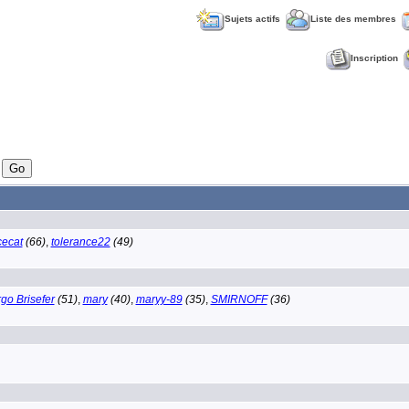
Sujets actifs
Liste des membres
Inscription
ecat
(66)
,
tolerance22
(49)
go Brisefer
(51)
,
mary
(40)
,
maryy-89
(35)
,
SMIRNOFF
(36)