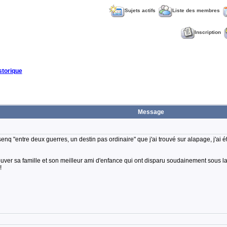
Sujets actifs
Liste des membres
Inscription
torique
Message
nq "entre deux guerres, un destin pas ordinaire" que j'ai trouvé sur alapage, j'ai é
ouver sa famille et son meilleur ami d'enfance qui ont disparu soudainement sous la 
!