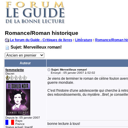
Romance/Roman historique
Le forum du Guide - Critiques de livres
:
Littérature
:
Romance/Roman his
Sujet: Merveilleux roman!
Auteur
femmelette
Sujet: Merveilleux roman!
Envoyé : 05 janvier 2007 à 02:02
Discret
Je viens de terminer le roman de céline foulon averse
guerre mondiale.
C'est l'histoire d'une adolescente qui cherche à retr
des rebondissements, du mystère...Bref, je conseille
Depuis le: 05 janvier 2007
Pays:
bonne lecture à tous!
France
Status actuel: Inactif