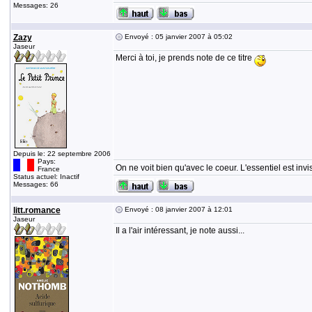
Messages: 26
Zazy
Envoyé : 05 janvier 2007 à 05:02
Jaseur
Merci à toi, je prends note de ce titre
Depuis le: 22 septembre 2006
Pays:
On ne voit bien qu'avec le coeur. L'essentiel est invi
France
Status actuel: Inactif
Messages: 66
litt.romance
Envoyé : 08 janvier 2007 à 12:01
Jaseur
Il a l'air intéressant, je note aussi...