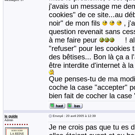
j'avais un message me dema
cookies" de ce site...au dé
noir" de mon fils
, j'
question revenait sans cess
à me faire peur
! alor
"refuser" pour les cookies t
des bêtises... Bon là ça a l
être interdite d'internet à 
Que penses-tu de ma modific
coche la case "accepter" po
bien fait de cocher la case
le guide
Envoyé : 20 avril 2005 à 12:39
Admin
Je ne crois pas que tu es 