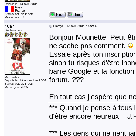
Depuis le: 13 avril 2005
Pays:
France
Status actuel: Inactif
Messages: 37
* Ça *
Envoyé : 13 avril 2005 à 05:54
Déclamateur
Bonjour Mounette. Peut-être
ne sache pas comment.
Essaie après ton inscriptio
sinon tu risques d'être inond
barre Google et la fonction
Modérateur
forum. ???
Depuis le: 19 novembre 2004
Status actuel: Inactif
Messages: 7625
En tout cas j'espère que no
*** Quand je pense à tous les
d'être encore heureux _ J
*** Les gens qui ne rient j