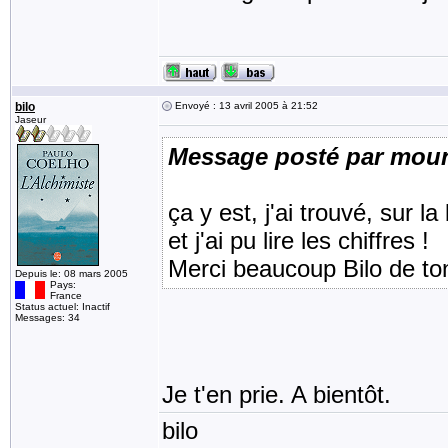
bilo
Envoyé : 13 avril 2005 à 21:52
Jaseur
Message posté par moun
ça y est, j'ai trouvé, sur 
et j'ai pu lire les chiffres !
Merci beaucoup Bilo de ton
Depuis le: 08 mars 2005
Pays:
France
Status actuel: Inactif
Messages: 34
Je t'en prie. A bientôt.
bilo