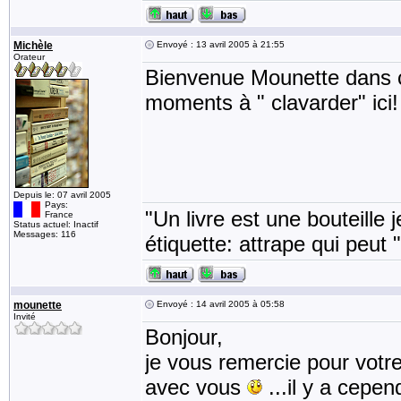
Michèle
Envoyé : 13 avril 2005 à 21:55
Orateur
Bienvenue Mounette dans c
moments à " clavarder" ici
Depuis le: 07 avril 2005
Pays:
"Un livre est une bouteille j
France
Status actuel: Inactif
Messages: 116
étiquette: attrape qui peut 
mounette
Envoyé : 14 avril 2005 à 05:58
Invité
Bonjour,
je vous remercie pour votre
avec vous
...il y a cepe