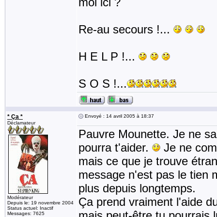
moi ici ?
Re-au secours !...
H E L P !...
S O S !...
* Ça *
Envoyé : 14 avril 2005 à 18:37
Déclamateur
Pauvre Mounette. Je ne sai
pourra t'aider.
Je ne comp
mais ce que je trouve étrang
message n'est pas le tien
plus depuis longtemps.
Modérateur
Ça prend vraiment l'aide du
Depuis le: 19 novembre 2004
Status actuel: Inactif
mais peut-être tu pourrais 
Messages: 7625