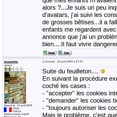
que mes enfants m'avaient di
alors ?...Je suis un peu in
d'avatars, j'ai suivi les con
de grosses bêtises...il a fa
enfants me regardent avec u
annonce que j'ai un problème
bien....Il faut vivre danger
mounette
Envoyé : 16 avril 2005 à 07:57
Jaseur
Suite du feuilleton....
En suivant la procédure e
coché les cases :
- "accepter" les cookies int
- "demander" les cookies ti
Depuis le: 13 avril 2005
- "toujours autoriser les co
Pays:
France
Mais le problème, c'est que 
Status actuel: Inactif
Messages: 37