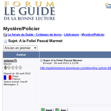
Mystère/Policier
Le forum du Guide - Critiques de livres
:
Littérature
:
Mystère/Policier
Sujet: A la Folie/ Pascal Marmet
Auteur
tatiana75
Sujet: A la Folie/ Pascal Marmet
Envoyé : 06 avril 2012 à 13:58
Discret
http://alafolielelivre.blog4ever.com/blog/lire-ar
Depuis le: 06 avril 2012
Pays:
France
Status actuel: Inactif
Messages: 3