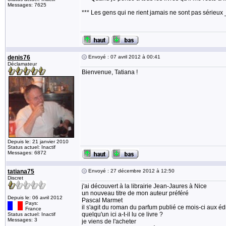
Messages: 7625
*** Les gens qui ne rient jamais ne sont pas sérieux 
denis76
Envoyé : 07 avril 2012 à 00:41
Déclamateur
Bienvenue, Tatiana !
Depuis le: 21 janvier 2010
Status actuel: Inactif
Messages: 6872
tatiana75
Envoyé : 27 décembre 2012 à 12:50
Discret
j'ai découvert à la librairie Jean-Jaures à Nice
un nouveau titre de mon auteur préféré
Depuis le: 06 avril 2012
Pascal Marmet
Pays:
il s'agit du roman du parfum publié ce mois-ci aux é
France
quelqu'un ici a-t-il lu ce livre ?
Status actuel: Inactif
Messages: 3
je viens de l'acheter