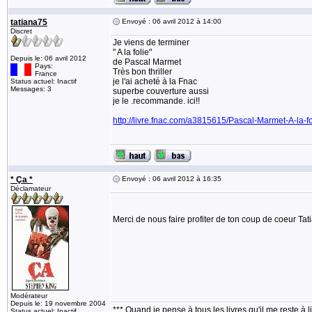
tatiana75
Envoyé : 06 avril 2012 à 14:00
Discret
Je viens de terminer
" A la folie"
Depuis le: 06 avril 2012
de Pascal Marmet
Pays:
Très bon thriller
France
je l'ai acheté à la Fnac
Status actuel: Inactif
Messages: 3
superbe couverture aussi
je le .recommande. ici!!
http://livre.fnac.com/a3815615/Pascal-Marmet-A-la-fo
* Ça *
Envoyé : 06 avril 2012 à 16:35
Déclamateur
Merci de nous faire profiter de ton coup de coeur Ta
Modérateur
Depuis le: 19 novembre 2004
*** Quand je pense à tous les livres qu'il me reste à l
Status actuel: Inactif