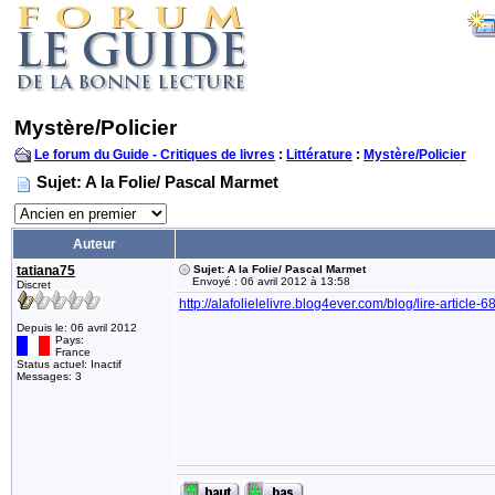
Mystère/Policier
Le forum du Guide - Critiques de livres
:
Littérature
:
Mystère/Policier
Sujet: A la Folie/ Pascal Marmet
Auteur
tatiana75
Sujet: A la Folie/ Pascal Marmet
Envoyé : 06 avril 2012 à 13:58
Discret
http://alafolielelivre.blog4ever.com/blog/lire-ar
Depuis le: 06 avril 2012
Pays:
France
Status actuel: Inactif
Messages: 3