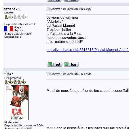
tatiana75
Envoyé : 06 avril 2012 à 14:00
Discret
Je viens de terminer
" A la folie"
Depuis le: 06 avril 2012
de Pascal Marmet
Pays:
Très bon thriller
France
je l'ai acheté à la Fnac
Status actuel: Inactif
Messages: 3
superbe couverture aussi
je le .recommande. ici!!
http://livre.fnac.com/a3815615/Pascal-Marmet-A-la-fo
* Ça *
Envoyé : 06 avril 2012 à 16:35
Déclamateur
Merci de nous faire profiter de ton coup de coeur Ta
Modérateur
Depuis le: 19 novembre 2004
*** Quand je pense à tous les livres qu'il me reste à l
Status actuel: Inactif