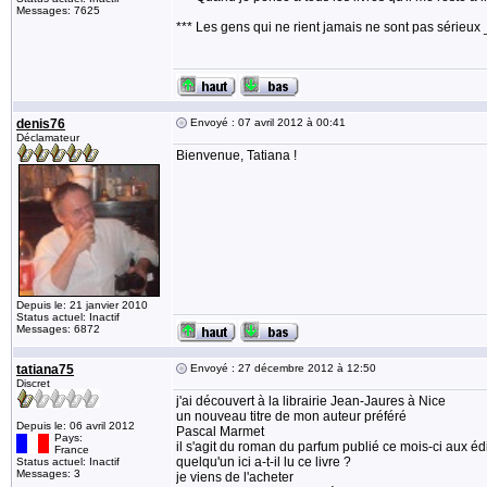
Messages: 7625
*** Les gens qui ne rient jamais ne sont pas sérieux 
denis76
Envoyé : 07 avril 2012 à 00:41
Déclamateur
Bienvenue, Tatiana !
Depuis le: 21 janvier 2010
Status actuel: Inactif
Messages: 6872
tatiana75
Envoyé : 27 décembre 2012 à 12:50
Discret
j'ai découvert à la librairie Jean-Jaures à Nice
un nouveau titre de mon auteur préféré
Depuis le: 06 avril 2012
Pascal Marmet
Pays:
il s'agit du roman du parfum publié ce mois-ci aux é
France
quelqu'un ici a-t-il lu ce livre ?
Status actuel: Inactif
Messages: 3
je viens de l'acheter