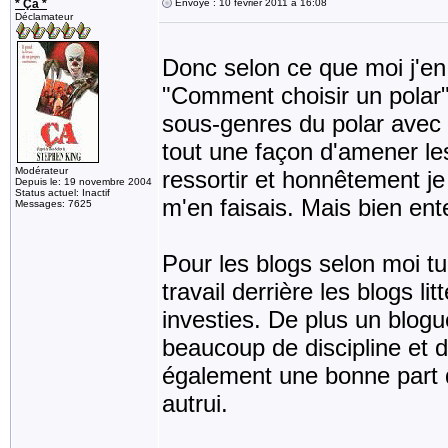
* Ça *
Envoyé : 10 février 2011 à 16:08
Déclamateur
Donc selon ce que moi j'en 
"Comment choisir un polar"
sous-genres du polar avec 
tout une façon d'amener les
Modérateur
ressortir et honnêtement je
Depuis le: 19 novembre 2004
Status actuel: Inactif
m'en faisais. Mais bien en
Messages: 7625
Pour les blogs selon moi tu
travail derrière les blogs l
investies. De plus un blo
beaucoup de discipline et d
également une bonne part de
autrui.