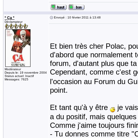
* Ça *
Envoyé : 10 février 2011 à 13:48
Déclamateur
Et bien très cher Polac, po
d'abord que normalement t
forum, d'autant plus que ta
Modérateur
Cependant, comme c'est 
Depuis le: 19 novembre 2004
Status actuel: Inactif
l'occasion au Forum du Guid
Messages: 7625
point.
Et tant qu'à y être
je vai
a du positif, mais quelques
Comme j'aime toujours finir p
- Tu donnes comme titre "C