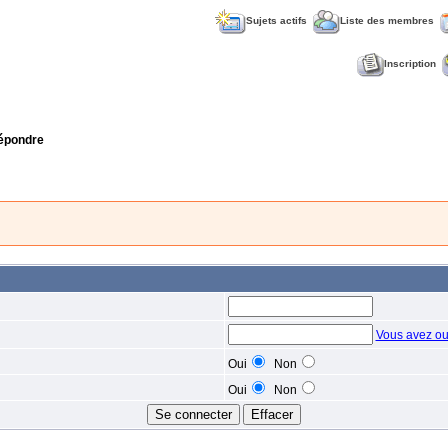
Sujets actifs
Liste des membres
Inscription
épondre
Vous avez ou
Oui
Non
Oui
Non