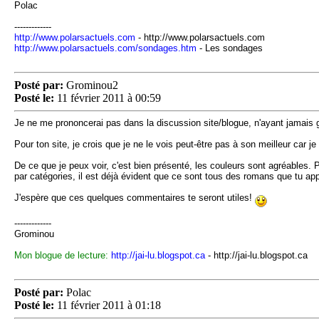
Polac
-------------
http://www.polarsactuels.com
- http://www.polarsactuels.com
http://www.polarsactuels.com/sondages.htm
- Les sondages
Posté par:
Grominou2
Posté le:
11 février 2011 à 00:59
Je ne me prononcerai pas dans la discussion site/blogue, n'ayant jamais 
Pour ton site, je crois que je ne le vois peut-être pas à son meilleur car j
De ce que je peux voir, c'est bien présenté, les couleurs sont agréables. 
par catégories, il est déjà évident que ce sont tous des romans que tu appr
J'espère que ces quelques commentaires te seront utiles!
-------------
Grominou
Mon blogue de lecture:
http://jai-lu.blogspot.ca
- http://jai-lu.blogspot.ca
Posté par:
Polac
Posté le:
11 février 2011 à 01:18