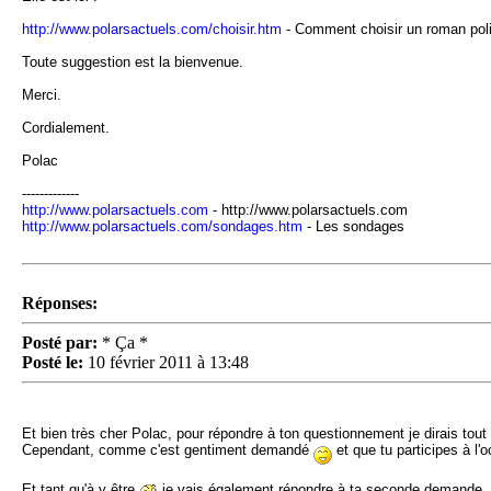
http://www.polarsactuels.com/choisir.htm
- Comment choisir un roman poli
Toute suggestion est la bienvenue.
Merci.
Cordialement.
Polac
-------------
http://www.polarsactuels.com
- http://www.polarsactuels.com
http://www.polarsactuels.com/sondages.htm
- Les sondages
Réponses:
Posté par:
* Ça *
Posté le:
10 février 2011 à 13:48
Et bien très cher Polac, pour répondre à ton questionnement je dirais tou
Cependant, comme c'est gentiment demandé
et que tu participes à l'
Et tant qu'à y être
je vais également répondre à ta seconde demande. Il