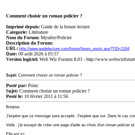
Comment choisir un roman policier ?
Imprimé depuis:
Guide de la bonne lecture
Categorie:
Littérature
Nom du Forum:
Mystère/Policier
Description du Forum:
URL:
http://www.guidelecture.com/forum/forum_posts.asp?TID=2104
Date:
09 août 2026 à 05:57
Version logiciel:
Web Wiz Forums 8.03 - http://www.webwizforu
Sujet:
Comment choisir un roman policier ?
Posté par:
Polac
Sujet:
Comment choisir un roman policier ?
Posté le:
10 février 2011 à 11:56
Bonjour,
J'espère que ce message sera accepté. J'espère que oui. Dans le cas contr
Voilà : j'ai essayé de créer une page d'aide au choix d'un roman policier et 
Elle est ici :