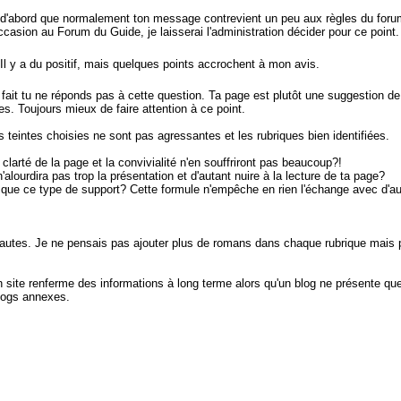
t d'abord que normalement ton message contrevient un peu aux règles du forum,
occasion au Forum du Guide, je laisserai l'administration décider pour ce point.
 y a du positif, mais quelques points accrochent à mon avis.
ait tu ne réponds pas à cette question. Ta page est plutôt une suggestion de 
tes. Toujours mieux de faire attention à ce point.
les teintes choisies ne sont pas agressantes et les rubriques bien identifiées.
 clarté de la page et la convivialité n'en souffriront pas beaucoup?!
alourdira pas trop la présentation et d'autant nuire à la lecture de ta page?
que ce type de support? Cette formule n'empêche en rien l'échange avec d'aut
 fautes. Je ne pensais pas ajouter plus de romans dans chaque rubrique mais p
 site renferme des informations à long terme alors qu'un blog ne présente que d
blogs annexes.