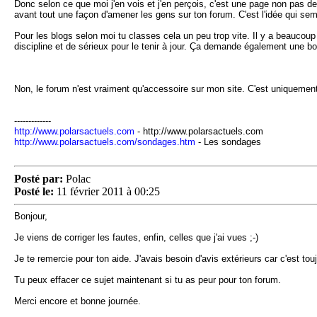
Donc selon ce que moi j'en vois et j'en perçois, c'est une page non pas 
avant tout une façon d'amener les gens sur ton forum. C'est l'idée qui sem
Pour les blogs selon moi tu classes cela un peu trop vite. Il y a beaucou
discipline et de sérieux pour le tenir à jour. Ça demande également une bon
Non, le forum n'est vraiment qu'accessoire sur mon site. C'est uniquement p
-------------
http://www.polarsactuels.com
- http://www.polarsactuels.com
http://www.polarsactuels.com/sondages.htm
- Les sondages
Posté par:
Polac
Posté le:
11 février 2011 à 00:25
Bonjour,
Je viens de corriger les fautes, enfin, celles que j'ai vues ;-)
Je te remercie pour ton aide. J'avais besoin d'avis extérieurs car c'est touj
Tu peux effacer ce sujet maintenant si tu as peur pour ton forum.
Merci encore et bonne journée.