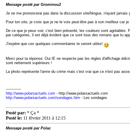
Message posté par Grominou2
Je ne me prononcerai pas dans la discussion site/blogue, n'ayant jamais 
Pour ton site, je crois que je ne le vois peut-être pas à son meilleur car j
De ce que je peux voir, c'est bien présenté, les couleurs sont agréables. 
par catégories, il est déjà évident que ce sont tous des romans que tu appr
J'espère que ces quelques commentaires te seront utiles!
Merci pour ta réponse. Oui IE ne respecte pas les règles d'affichage édict
sont nettement supérieurs !
La photo représente l'arme du crime mais c'est vrai que ce n'est pas assez 
-------------
http://www.polarsactuels.com
- http://www.polarsactuels.com
http://www.polarsactuels.com/sondages.htm
- Les sondages
Posté par:
* Ça *
Posté le:
11 février 2011 à 12:15
Message posté par Polac