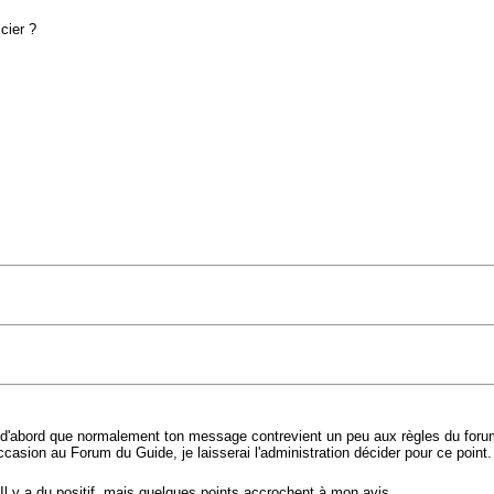
cier ?
t d'abord que normalement ton message contrevient un peu aux règles du forum,
occasion au Forum du Guide, je laisserai l'administration décider pour ce point.
 y a du positif, mais quelques points accrochent à mon avis.