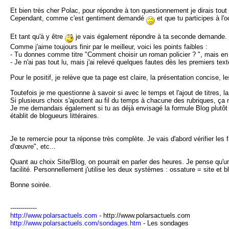
Et bien très cher Polac, pour répondre à ton questionnement je dirais tou
Cependant, comme c'est gentiment demandé
et que tu participes à l'
Et tant qu'à y être
je vais également répondre à ta seconde demande. Il
Comme j'aime toujours finir par le meilleur, voici les points faibles :
- Tu donnes comme titre "Comment choisir un roman policier ? ", mais en f
- Je n'ai pas tout lu, mais j'ai relevé quelques fautes dès les premiers tex
Pour le positif, je relève que ta page est claire, la présentation concise, 
Toutefois je me questionne à savoir si avec le temps et l'ajout de titres, la
Si plusieurs choix s'ajoutent au fil du temps à chacune des rubriques, ça n'
Je me demandais également si tu as déjà envisagé la formule Blog plutôt 
établit de blogueurs littéraires.
Je te remercie pour ta réponse très complète. Je vais d'abord vérifier les
d'œuvre", etc...
Quant au choix Site/Blog, on pourrait en parler des heures. Je pense qu'un
facilité. Personnellement j'utilise les deux systèmes : ossature = site et 
Bonne soirée.
-------------
http://www.polarsactuels.com
- http://www.polarsactuels.com
http://www.polarsactuels.com/sondages.htm
- Les sondages