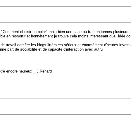
de "Comment choisir un polar" mais bien une page où tu mentionnes plusieurs 
ble en ressortir et honnêtement je trouve cela moins intéressant que l'idée d
p de travail derrière les blogs littéraires sérieux et énormément d'heures in
ne part de sociabilité et de capacité d'interaction avec autrui.
 d'être encore heureux _ J.Renard