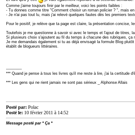
Comme j'aime toujours finir par le meilleur, voici les points faibles :
- Tu donnes comme titre "Comment choisir un roman policier ? ", mais en f
- Je n'ai pas tout lu, mais j'ai relevé quelques fautes dès les premiers tex
Pour le positif, je relève que ta page est claire, la présentation concise, 
Toutefois je me questionne à savoir si avec le temps et l'ajout de titres, la
Si plusieurs choix s'ajoutent au fil du temps à chacune des rubriques, ça n'
Je me demandais également si tu as déjà envisagé la formule Blog plutôt 
établit de blogueurs littéraires.
-------------
*** Quand je pense à tous les livres qu'il me reste à lire, j'ai la certitude
*** Les gens qui ne rient jamais ne sont pas sérieux _ Alphonse Allais
Posté par:
Polac
Posté le:
10 février 2011 à 14:52
Message posté par * Ça *