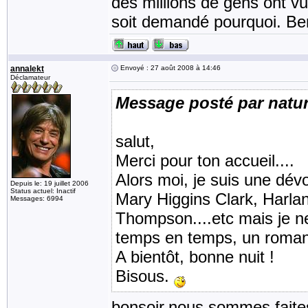
des millions de gens ont v
soit demandé pourquoi. Be
annalekt
Envoyé : 27 août 2008 à 14:46
Déclamateur
Message posté par natur
salut,
Merci pour ton accueil....
Alors moi, je suis une dév
Depuis le: 19 juillet 2006
Status actuel: Inactif
Mary Higgins Clark, Harla
Messages: 6994
Thompson....etc mais je n
temps en temps, un roman d
A bientôt, bonne nuit !
Bisous.
bonsoir,nous sommes faite