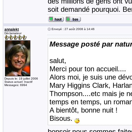
des millions de gens ont v
soit demandé pourquoi. Be
annalekt
Envoyé : 27 août 2008 à 14:46
Déclamateur
Message posté par natur
salut,
Merci pour ton accueil....
Alors moi, je suis une dév
Depuis le: 19 juillet 2006
Status actuel: Inactif
Mary Higgins Clark, Harla
Messages: 6994
Thompson....etc mais je n
temps en temps, un roman d
A bientôt, bonne nuit !
Bisous.
bonsoir,nous sommes faite