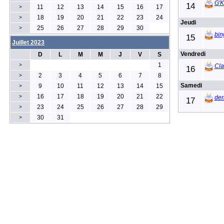
G'K
14
11
12
13
14
15
16
17
>
18
19
20
21
22
23
24
>
Jeudi
25
26
27
28
29
30
>
bin
15
Juillet 2023
Vendredi
D
L
M
M
J
V
S
1
>
Cla
16
2
3
4
5
6
7
8
>
Samedi
9
10
11
12
13
14
15
>
16
17
18
19
20
21
22
>
der
17
23
24
25
26
27
28
29
>
30
31
>