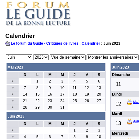
Calendrier
Le forum du Guide - Critiques de livres
:
Calendrier
: Juin 2023
Mai 2023
Juin 2023
D
L
M
M
J
V
S
Dimanche
1
2
3
4
5
6
>
11
7
8
9
10
11
12
13
>
14
15
16
17
18
19
20
Lundi
>
21
22
23
24
25
26
27
>
Maï
12
28
29
30
31
>
Mardi
Juin 2023
alif
13
D
L
M
M
J
V
S
1
2
3
>
Mercredi
4
5
6
7
8
9
10
>