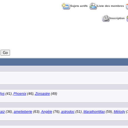
Sujets actifs
Liste des membres
Inscription
lys
(41)
,
Phoenix
(46)
,
Zoroastre
(49)
raiz
(36)
,
amelieberte
(63)
,
Angèle
(76)
,
astrodoc
(51)
,
MarathonMax
(59)
,
Mélody
(