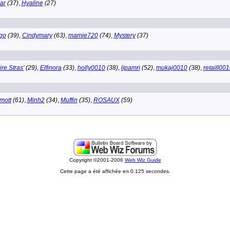
ar
(37)
,
Hyaline
(27)
go
(39)
,
Cindymary
(63)
,
mamie720
(74)
,
Mystery
(37)
ire.Stras'
(29)
,
Elfinora
(33)
,
holly0010
(38)
,
lipamri
(52)
,
mukaj0010
(38)
,
retaill00
mott
(61)
,
Minh2
(34)
,
Muffin
(35)
,
ROSAUX
(59)
Copyright ©2001-2006
Web Wiz Guide
Cette page a été affichée en 0.125 secondes.