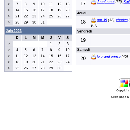
Jeanjeanot
(35)
,
Kati
17
7
8
9
10
11
12
13
>
14
15
16
17
18
19
20
>
Jeudi
21
22
23
24
25
26
27
>
aur 35
(32)
,
charles
(
18
28
29
30
31
>
(67)
Juin 2023
Vendredi
D
L
M
M
J
V
S
19
1
2
3
>
Samedi
4
5
6
7
8
9
10
>
11
12
13
14
15
16
17
>
le grand prince
(45)
20
18
19
20
21
22
23
24
>
25
26
27
28
29
30
>
Copyrigh
Cette page a 