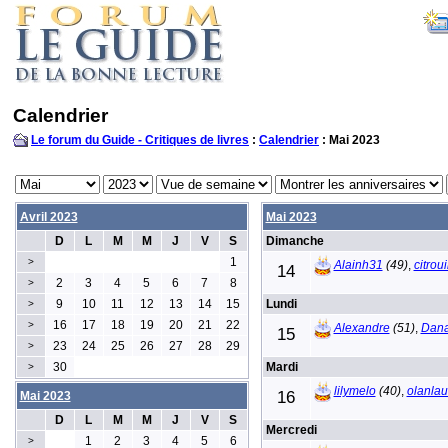
Calendrier
Le forum du Guide - Critiques de livres
:
Calendrier
: Mai 2023
Avril 2023
Mai 2023
D
L
M
M
J
V
S
Dimanche
1
>
Alainh31
(49)
,
citroui
14
2
3
4
5
6
7
8
>
9
10
11
12
13
14
15
Lundi
>
16
17
18
19
20
21
22
>
Alexandre
(51)
,
Dan
15
23
24
25
26
27
28
29
>
30
Mardi
>
lilymelo
(40)
,
olanlau
16
Mai 2023
D
L
M
M
J
V
S
Mercredi
1
2
3
4
5
6
>