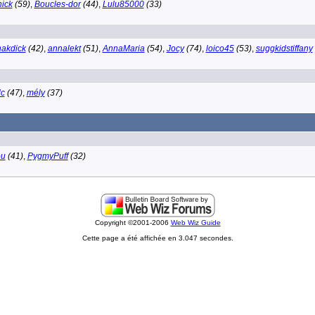
ick
(59)
,
Boucles-dor
(44)
,
Lulu85000
(33)
akdick
(42)
,
annalekt
(51)
,
AnnaMaria
(54)
,
Jocy
(74)
,
loico45
(53)
,
suggkidstiffany
c
(47)
,
mély
(37)
ou
(41)
,
PygmyPuff
(32)
Copyright ©2001-2006
Web Wiz Guide
Cette page a été affichée en 3.047 secondes.