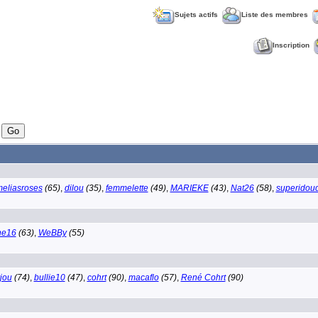
Sujets actifs
Liste des membres
Inscription
eliasroses
(65)
,
dilou
(35)
,
femmelette
(49)
,
MARIEKE
(43)
,
Nat26
(58)
,
superidou
ne16
(63)
,
WeBBy
(55)
jou
(74)
,
bullie10
(47)
,
cohrt
(90)
,
macaflo
(57)
,
René Cohrt
(90)