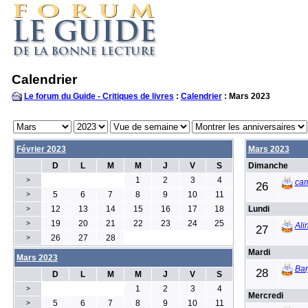
Calendrier
Le forum du Guide - Critiques de livres
:
Calendrier
: Mars 2023
Février 2023
Mars 2023
D
L
M
M
J
V
S
Dimanche
1
2
3
4
>
cam
26
5
6
7
8
9
10
11
>
12
13
14
15
16
17
18
Lundi
>
19
20
21
22
23
24
25
>
Ali
27
26
27
28
>
Mardi
Mars 2023
Bar
28
D
L
M
M
J
V
S
1
2
3
4
>
Mercredi
5
6
7
8
9
10
11
>