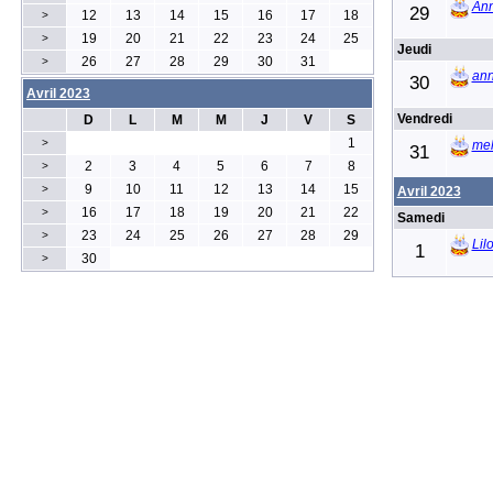
Ann
29
12
13
14
15
16
17
18
>
19
20
21
22
23
24
25
>
Jeudi
26
27
28
29
30
31
>
ann
30
Avril 2023
Vendredi
D
L
M
M
J
V
S
1
>
mel
31
2
3
4
5
6
7
8
>
9
10
11
12
13
14
15
>
Avril 2023
16
17
18
19
20
21
22
>
Samedi
23
24
25
26
27
28
29
>
Lil
1
30
>