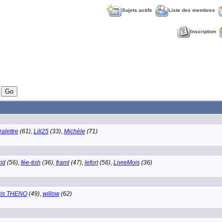
Sujets actifs
Liste des membres
Inscription
ralettre
(61)
,
Lili25
(33)
,
Michèle
(71)
rid
(56)
,
fée-tish
(36)
,
framl
(47)
,
lefort
(56)
,
LivreMois
(36)
ris THENO
(49)
,
willow
(62)