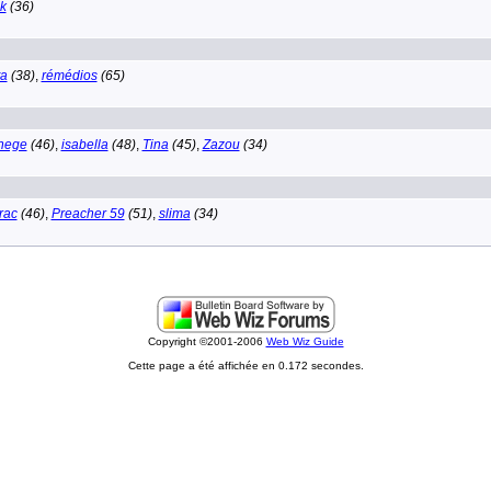
k
(36)
ta
(38)
,
rémédios
(65)
nege
(46)
,
isabella
(48)
,
Tina
(45)
,
Zazou
(34)
rac
(46)
,
Preacher 59
(51)
,
slima
(34)
Copyright ©2001-2006
Web Wiz Guide
Cette page a été affichée en 0.172 secondes.