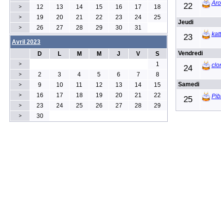
Aro
22
12
13
14
15
16
17
18
>
19
20
21
22
23
24
25
>
Jeudi
26
27
28
29
30
31
>
kat
23
Avril 2023
Vendredi
D
L
M
M
J
V
S
1
>
clo
24
2
3
4
5
6
7
8
>
Samedi
9
10
11
12
13
14
15
>
16
17
18
19
20
21
22
>
Pib
25
23
24
25
26
27
28
29
>
30
>