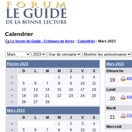
Calendrier
Le forum du Guide - Critiques de livres
:
Calendrier
: Mars 2023
Février 2023
Mars 2023
D
L
M
M
J
V
S
Dimanche
1
2
3
4
>
arb
19
5
6
7
8
9
10
11
>
12
13
14
15
16
17
18
Lundi
>
19
20
21
22
23
24
25
>
ast
20
26
27
28
>
Mardi
Mars 2023
Ch
21
D
L
M
M
J
V
S
1
2
3
4
>
Mercredi
5
6
7
8
9
10
11
>