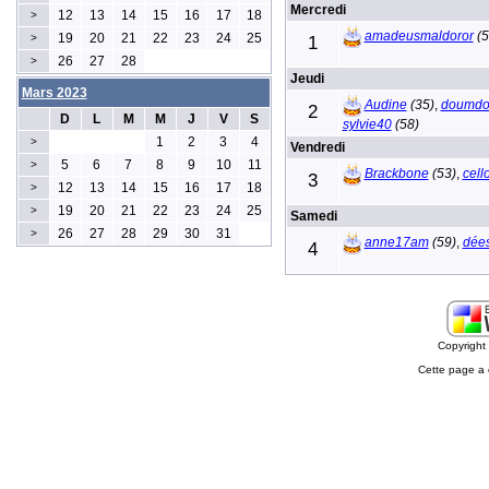
Mercredi
12
13
14
15
16
17
18
>
amadeusmaldoror
(5
19
20
21
22
23
24
25
>
1
26
27
28
>
Jeudi
Mars 2023
Audine
(35)
,
doumd
2
D
L
M
M
J
V
S
sylvie40
(58)
1
2
3
4
>
Vendredi
5
6
7
8
9
10
11
>
Brackbone
(53)
,
cel
3
12
13
14
15
16
17
18
>
19
20
21
22
23
24
25
>
Samedi
26
27
28
29
30
31
>
anne17am
(59)
,
dée
4
Copyrigh
Cette page a 