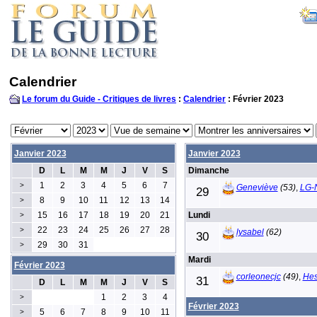
Calendrier
Le forum du Guide - Critiques de livres
:
Calendrier
: Février 2023
Janvier 2023
Janvier 2023
D
L
M
M
J
V
S
Dimanche
1
2
3
4
5
6
7
>
Geneviève
(53)
,
LG-
29
8
9
10
11
12
13
14
>
15
16
17
18
19
20
21
Lundi
>
22
23
24
25
26
27
28
>
lysabel
(62)
30
29
30
31
>
Mardi
Février 2023
corleonecjc
(49)
,
Hes
31
D
L
M
M
J
V
S
1
2
3
4
>
Février 2023
5
6
7
8
9
10
11
>