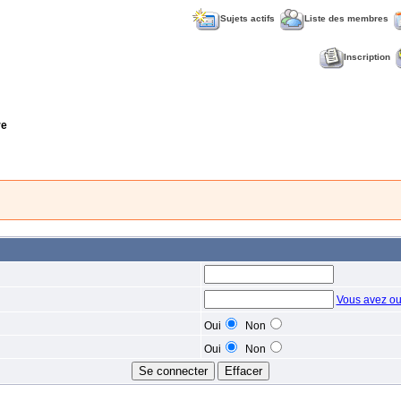
Sujets actifs
Liste des membres
Inscription
re
Vous avez ou
Oui
Non
Oui
Non