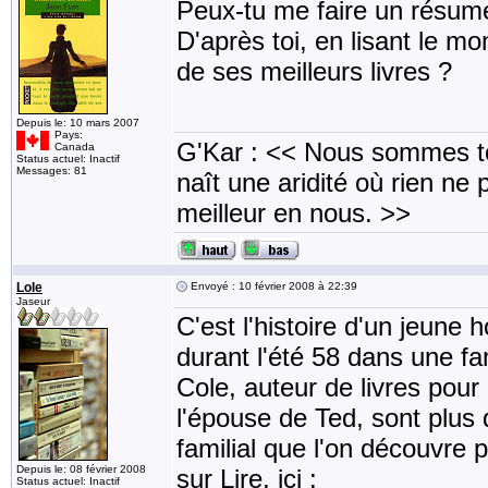
Peux-tu me faire un résum
D'après toi, en lisant le m
de ses meilleurs livres ?
Depuis le: 10 mars 2007
Pays:
G'Kar : << Nous sommes to
Canada
Status actuel: Inactif
Messages: 81
naît une aridité où rien ne 
meilleur en nous. >>
Lole
Envoyé : 10 février 2008 à 22:39
Jaseur
C'est l'histoire d'un jeun
durant l'été 58 dans une fam
Cole, auteur de livres pour
l'épouse de Ted, sont plus 
familial que l'on découvre p
Depuis le: 08 février 2008
sur Lire, ici :
Status actuel: Inactif