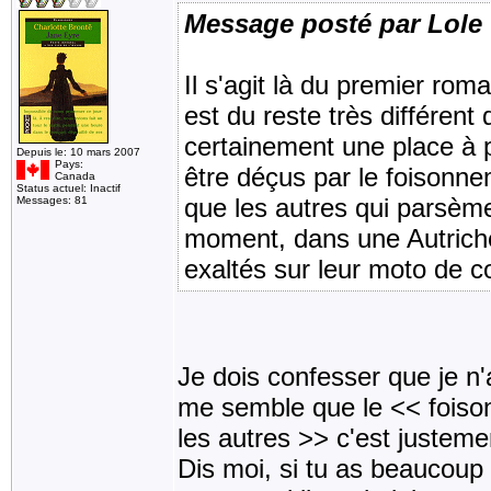
Message posté par Lole
Il s'agit là du premier roman
est du reste très différent d
certainement une place à p
Depuis le: 10 mars 2007
Pays:
être déçus par le foisonn
Canada
Status actuel: Inactif
que les autres qui parsèmen
Messages: 81
moment, dans une Autriche 
exaltés sur leur moto de col
Je dois confesser que je n'
me semble que le << foiso
les autres >> c'est justeme
Dis moi, si tu as beaucoup 