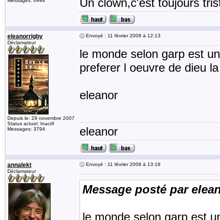
Un clown,c'est toujours tris
Messages: 6994
eleanorrigby
Envoyé : 11 février 2008 à 12:13
Déclamateur
le monde selon garp est u
preferer l oeuvre de dieu la
eleanor
Depuis le: 29 novembre 2007
Status actuel: Inactif
eleanor
Messages: 3794
annalekt
Envoyé : 11 février 2008 à 13:19
Déclamateur
Message posté par elea
le monde selon garp est 