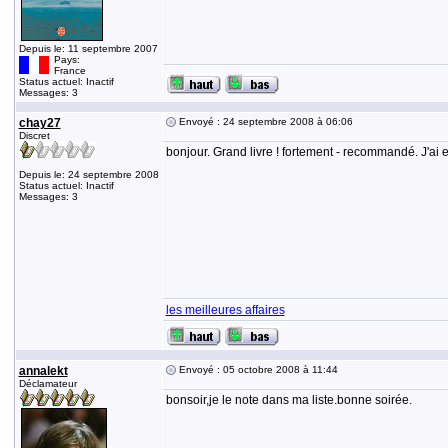
Depuis le: 11 septembre 2007
Pays:
France
Status actuel: Inactif
Messages: 3
chay27
Envoyé : 24 septembre 2008 à 06:06
Discret
bonjour. Grand livre ! fortement - recommandé. J'ai eu
Depuis le: 24 septembre 2008
Status actuel: Inactif
Messages: 3
les meilleures affaires
annalekt
Envoyé : 05 octobre 2008 à 11:44
Déclamateur
bonsoir,je le note dans ma liste.bonne soirée.