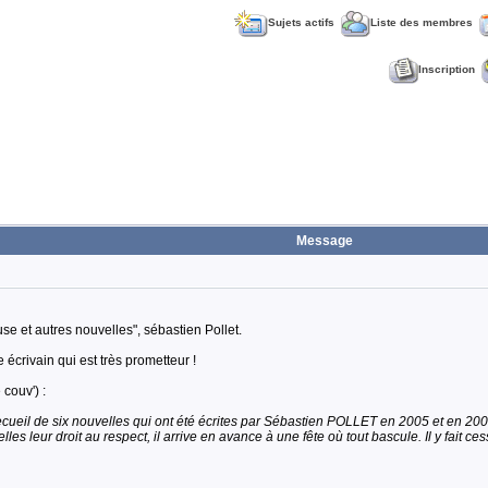
Sujets actifs
Liste des membres
Inscription
Message
use et autres nouvelles", sébastien Pollet.
crivain qui est très prometteur !
 couv') :
cueil de six nouvelles qui ont été écrites par Sébastien POLLET en 2005 et en 2006,
les leur droit au respect, il arrive en avance à une fête où tout bascule. Il y fait ces