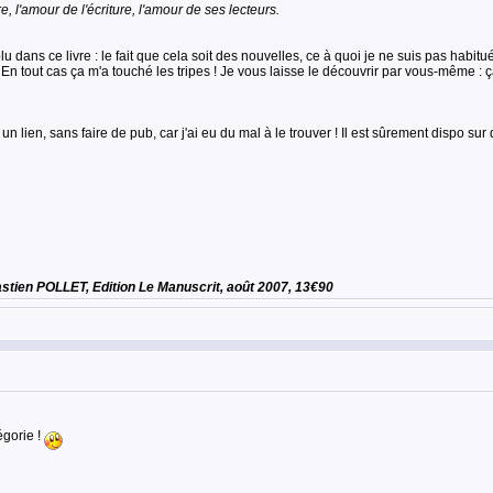
re, l'amour de l'écriture, l'amour de ses lecteurs.
u dans ce livre : le fait que cela soit des nouvelles, ce à quoi je ne suis pas habitu
? En tout cas ça m'a touché les tripes ! Je vous laisse le découvrir par vous-même 
n lien, sans faire de pub, car j'ai eu du mal à le trouver ! Il est sûrement dispo sur d'
stien POLLET, Edition Le Manuscrit, août 2007, 13€90
égorie !