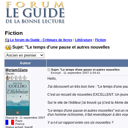
Fiction
Le forum du Guide - Critiques de livres
:
Littérature
:
Fiction
Sujet: "Le temps d'une pause et autres nouvelles
Auteur
Myriam32ans
Sujet: "Le temps d'une pause et autres nouvelles
Envoyé : 11 septembre 2007 à 04:41
Discret
Hello,
J'ai découvert un très bon livre : "Le temps d'une pa
C'est un recueil de nouvelles EXCELLENT. Un jeune é
Sur le site de l'éditeur j'ai trouvé ça (c'est la 4ème de
"Le temps d'une pause et autres nouvelles" est un re
d'un homme richissime, il fait revendiquer à des voyel
Depuis le: 11 septembre 2007
Pays:
Y a-t-il un rapport entre ces six nouvelles ?
France
Status actuel: Inactif