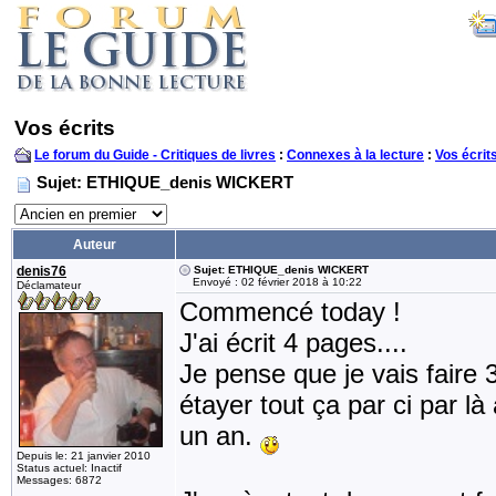
Vos écrits
Le forum du Guide - Critiques de livres
:
Connexes à la lecture
:
Vos écrit
Sujet: ETHIQUE_denis WICKERT
Auteur
denis76
Sujet: ETHIQUE_denis WICKERT
Envoyé : 02 février 2018 à 10:22
Déclamateur
Commencé today !
J'ai écrit 4 pages....
Je pense que je vais faire 
étayer tout ça par ci par 
un an.
Depuis le: 21 janvier 2010
Status actuel: Inactif
Messages: 6872