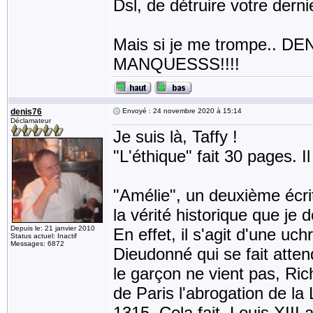
Dsl, de détruire votre derniè
Mais si je me trompe.. 
MANQUESSS!!!!
denis76
Envoyé : 24 novembre 2020 à 15:14
Déclamateur
Je suis là, Taffy !
"L'éthique" fait 30 pages. Il 
"Amélie", un deuxième écrit
la vérité historique que je 
Depuis le: 21 janvier 2010
En effet, il s'agit d'une uch
Status actuel: Inactif
Messages: 6872
Dieudonné qui se fait atten
le garçon ne vient pas, Ric
de Paris l'abrogation de la 
1315. Cela fait, Louis XIII a