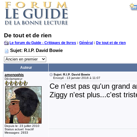
De tout et de rien
Le forum du Guide - Critiques de livres
:
Général
:
De tout et de rien
Sujet: R.I.P. David Bowie
Auteur
amenophis
Sujet: R.I.P. David Bowie
Envoyé : 13 janvier 2016 à 11:07
Déclamateur
Ce n'est pas qu'un grand ar
Ziggy n'est plus...c'est trist
Depuis le: 23 juillet 2010
Status actuel: Inactif
Messages: 2933