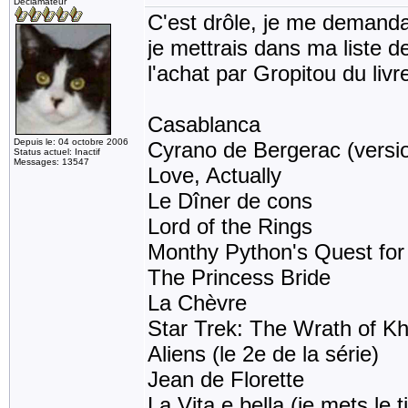
Déclamateur
C'est drôle, je me demanda
je mettrais dans ma liste d
l'achat par Gropitou du livre
Casablanca
Depuis le: 04 octobre 2006
Cyrano de Bergerac (versi
Status actuel: Inactif
Messages: 13547
Love, Actually
Le Dîner de cons
Lord of the Rings
Monthy Python's Quest for 
The Princess Bride
La Chèvre
Star Trek: The Wrath of K
Aliens (le 2e de la série)
Jean de Florette
La Vita e bella (je mets le ti