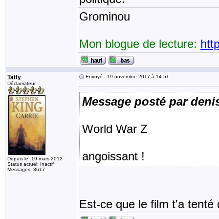
Grominou
Mon blogue de lecture:
htt
Taffy
Envoyé : 19 novembre 2017 à 14:51
Déclamateur
Message posté par deni
World War Z
angoissant !
Depuis le: 19 mars 2012
Status actuel: Inactif
Messages: 3617
Est-ce que le film t'a tenté d'