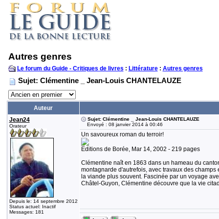
Autres genres
Le forum du Guide - Critiques de livres
:
Littérature
:
Autres genres
Sujet: Clémentine _ Jean-Louis CHANTELAUZE
Auteur
Jean24
Sujet: Clémentine _ Jean-Louis CHANTELAUZE
Envoyé : 08 janvier 2014 à 00:46
Orateur
Un savoureux roman du terroir!
Editions de Borée, Mar 14, 2002 - 219 pages
Clémentine naît en 1863 dans un hameau du canton d
montagnarde d'autrefois, avec travaux des champs et
la viande plus souvent. Fascinée par un voyage avec
Châtel-Guyon, Clémentine découvre que la vie citadine
Depuis le: 14 septembre 2012
Status actuel: Inactif
Messages: 181