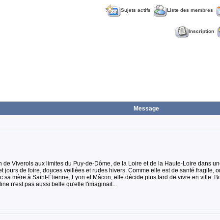
Sujets actifs
Liste des membres
Inscription
Message
e Viverols aux limites du Puy-de-Dôme, de la Loire et de la Haute-Loire dans une 
 jours de foire, douces veillées et rudes hivers. Comme elle est de santé fragile, 
 sa mère à Saint-Étienne, Lyon et Mâcon, elle décide plus tard de vivre en ville.
 n'est pas aussi belle qu'elle l'imaginait...