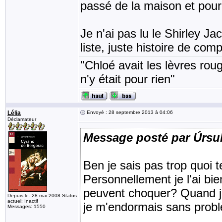
passé de la maison et pourq
Je n'ai pas lu le Shirley Ja
liste, juste histoire de com
"Chloé avait les lèvres rou
n'y était pour rien"
Lélia
Envoyé : 28 septembre 2013 à 04:06
Déclamateur
Message posté par Úrsu
Ben je sais pas trop quoi t
Personnellement je l'ai bi
peuvent choquer? Quand je r
Depuis le: 28 mai 2008 Status
actuel: Inactif
je m'endormais sans prob
Messages: 1550