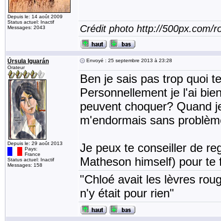
Depuis le: 14 août 2009
Status actuel: Inactif
Crédit photo http://500px.com/
Messages: 2043
Úrsula Iguarán
Envoyé : 25 septembre 2013 à 23:28
Orateur
Ben je sais pas trop quoi t
Personnellement je l'ai bi
peuvent choquer? Quand je r
m'endormais sans problèm
Depuis le: 29 août 2013
Je peux te conseiller de reg
Pays:
France
Matheson himself) pour te fa
Status actuel: Inactif
Messages: 158
"Chloé avait les lèvres rou
n'y était pour rien"