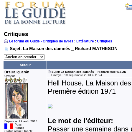
Critiques
Le forum du Guide - Critiques de livres
:
Littérature
:
Critiques
Sujet: La Maison des damnés _ Richard MATHESON
Auteur
Úrsula Iguarán
Sujet: La Maison des damnés _ Richard MATHESON
Envoyé : 19 septembre 2013 à 11:24
Orateur
Hell House, La Maison de
Première édition 1971
Le mot de l'éditeur:
Depuis le: 29 août 2013
Pays:
Passer une semaine dans u
France
Status actuel: Inactif