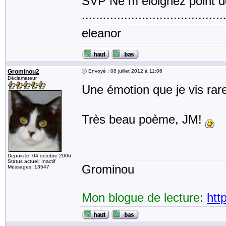
SVP Ne m éloignez point d
.....................................
eleanor
Grominou2
Envoyé : 08 juillet 2012 à 11:06
Déclamateur
Une émotion que je vis ra
Très beau poème, JM!
Depuis le: 04 octobre 2006
Status actuel: Inactif
Grominou
Messages: 13547
Mon blogue de lecture:
htt