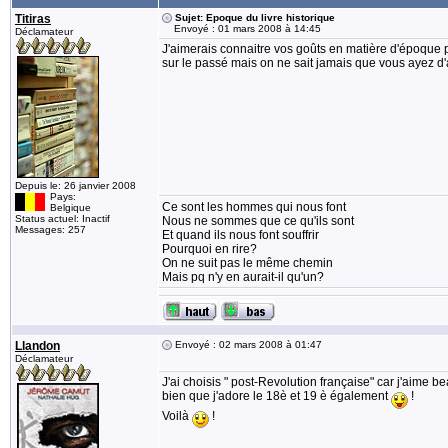
Titiras
Sujet: Epoque du livre historique
Envoyé : 01 mars 2008 à 14:45
Déclamateur
J'aimerais connaitre vos goûts en matière d'époque p
sur le passé mais on ne sait jamais que vous ayez d'a
Depuis le: 26 janvier 2008
Pays:
Ce sont les hommes qui nous font
Belgique
Status actuel: Inactif
Nous ne sommes que ce qu'ils sont
Messages: 257
Et quand ils nous font souffrir
Pourquoi en rire?
On ne suit pas le même chemin
Mais pq n'y en aurait-il qu'un?
Llandon
Envoyé : 02 mars 2008 à 01:47
Déclamateur
J'ai choisis " post-Revolution française" car j'aime 
bien que j'adore le 18è et 19 è également
!
Voilà
!