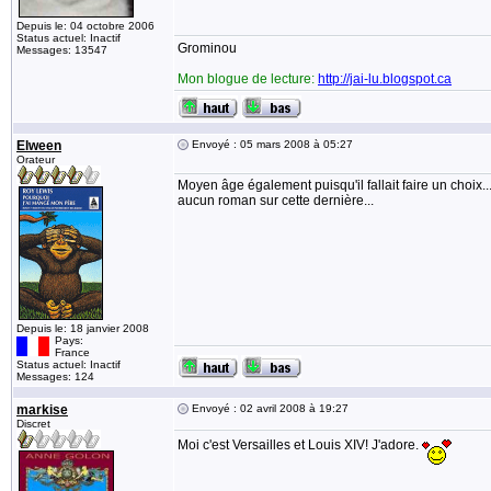
Depuis le: 04 octobre 2006
Status actuel: Inactif
Grominou
Messages: 13547
Mon blogue de lecture:
http://jai-lu.blogspot.ca
Elween
Envoyé : 05 mars 2008 à 05:27
Orateur
Moyen âge également puisqu'il fallait faire un choix..
aucun roman sur cette dernière...
Depuis le: 18 janvier 2008
Pays:
France
Status actuel: Inactif
Messages: 124
markise
Envoyé : 02 avril 2008 à 19:27
Discret
Moi c'est Versailles et Louis XIV! J'adore.