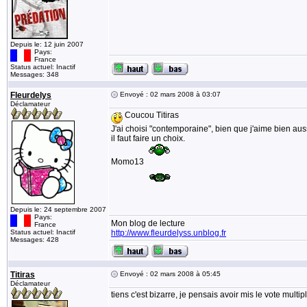
Depuis le: 12 juin 2007
Pays:
France
Status actuel: Inactif
Messages: 348
Fleurdelys
Envoyé : 02 mars 2008 à 03:07
Déclamateur
Coucou Titiras
J'ai choisi "contemporaine", bien que j'aime bien aus
il faut faire un choix.
Momo13
Depuis le: 24 septembre 2007
Pays:
Mon blog de lecture
France
Status actuel: Inactif
http://www.fleurdelyss.unblog.fr
Messages: 428
Titiras
Envoyé : 02 mars 2008 à 05:45
Déclamateur
tiens c'est bizarre, je pensais avoir mis le vote multiple