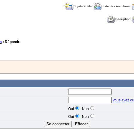
Sujets actifs
Liste des membres
Inscription
s
: Répondre
Vous avez ou
Oui
Non
Oui
Non