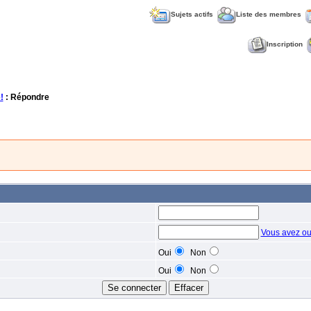
Sujets actifs
Liste des membres
Inscription
!
: Répondre
Vous avez ou
Oui
Non
Oui
Non