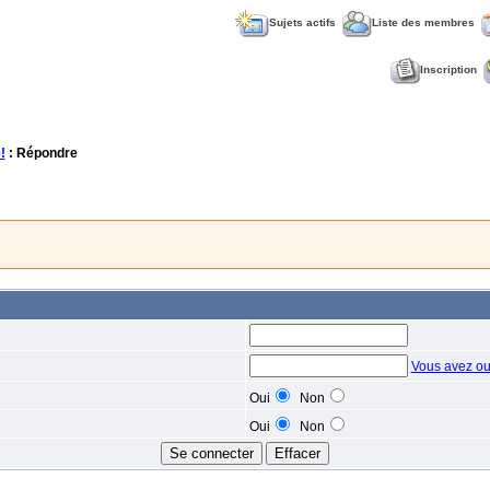
Sujets actifs
Liste des membres
Inscription
!
: Répondre
Vous avez ou
Oui
Non
Oui
Non