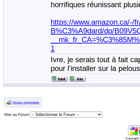
horrifiques réunissant plu
https://www.amazon.ca/-/fr
B%C3%A9dard/dp/B09V5Q
__mk_fr_CA=%C3%85M%C
1
Ivre, je serais tout à fait 
pour l'installer sur la pel
Version imprimable
Aller au Forum
Copyrigh