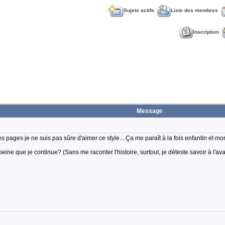
Sujets actifs
Liste des membres
Inscription
Message
pages je ne suis pas sûre d'aimer ce style... Ça me paraît à la fois enfantin et mor
peine que je continue? (Sans me raconter l'histoire, surtout, je déteste savoir à l'av