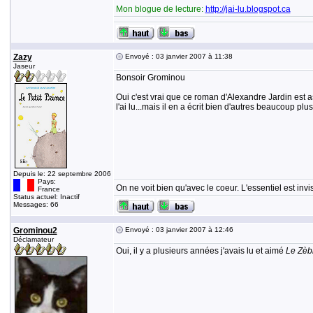
Mon blogue de lecture:
http://jai-lu.blogspot.ca
Zazy
Envoyé : 03 janvier 2007 à 11:38
Jaseur
Bonsoir Grominou
Oui c'est vrai que ce roman d'Alexandre Jardin est as
l'ai lu...mais il en a écrit bien d'autres beaucoup pl
Depuis le: 22 septembre 2006
Pays:
On ne voit bien qu'avec le coeur. L'essentiel est invi
France
Status actuel: Inactif
Messages: 66
Grominou2
Envoyé : 03 janvier 2007 à 12:46
Déclamateur
Oui, il y a plusieurs années j'avais lu et aimé
Le Zèb