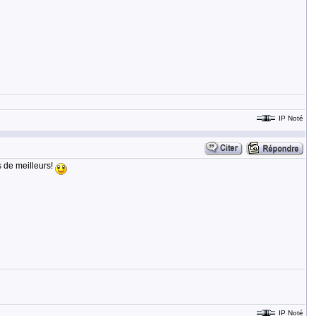
IP Noté
es de meilleurs!
IP Noté