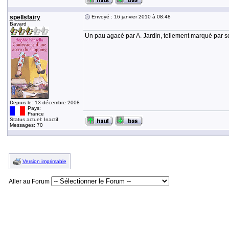
spellsfairy
Envoyé : 16 janvier 2010 à 08:48
Bavard
Un pau agacé par A. Jardin, tellement marqué par s
Depuis le: 13 décembre 2008
Pays:
France
Status actuel: Inactif
Messages: 70
Version imprimable
Aller au Forum