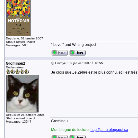
Depuis le: 02 janvier 2007
Status actuel: Inactif
" Love " and Writing project
Messages: 50
Grominou2
Envoyé : 09 janvier 2007 à 18:55
Déclamateur
Je crois que
Le Zèbre
est le plus connu, et il est trè
Depuis le: 04 octobre 2006
Status actuel: Inactif
Grominou
Messages: 13547
Mon blogue de lecture:
http://jai-lu.blogspot.ca