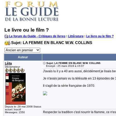
Le livre ou le film ?
Le forum du Guide - Critiques de livres
:
Littérature
:
Le livre ou le film ?
Sujet: LA FEMME EN BLANC W.W. COLLINS
Auteur
Lélia
Sujet: LA FEMME EN BLANC W.W. COLLINS
Envoyé : 25 mars 2019 à 15:07
Déclamateur
J'avais lu il y a 40 ans aussi, décidément je lisais 
Je n'avais jamais vu la télésuite en 13 épisodes de 
Il s'agit de la série française de 1970.
Depuis le: 28 mai 2008 Status
actuel: Inactif
Respecter la tradition c'est nourrir la flamme, ce n
Messages: 1550