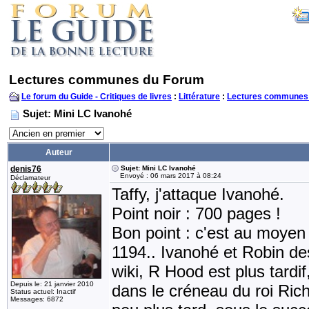
Lectures communes du Forum
Le forum du Guide - Critiques de livres
:
Littérature
:
Lectures communes
Sujet: Mini LC Ivanohé
Auteur
denis76
Sujet: Mini LC Ivanohé
Envoyé : 06 mars 2017 à 08:24
Déclamateur
Taffy, j'attaque Ivanohé.
Point noir : 700 pages !
Bon point : c'est au moyen
1194.. Ivanohé et Robin des
wiki, R Hood est plus tardif
Depuis le: 21 janvier 2010
dans le créneau du roi Richa
Status actuel: Inactif
Messages: 6872