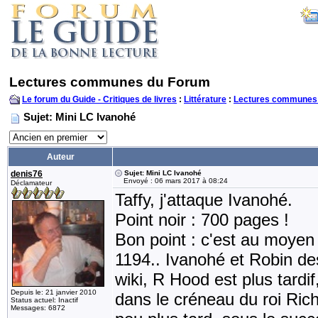
Lectures communes du Forum
Le forum du Guide - Critiques de livres
:
Littérature
:
Lectures communes
Sujet: Mini LC Ivanohé
Auteur
denis76
Sujet: Mini LC Ivanohé
Envoyé : 06 mars 2017 à 08:24
Déclamateur
Taffy, j'attaque Ivanohé.
Point noir : 700 pages !
Bon point : c'est au moyen
1194.. Ivanohé et Robin des
wiki, R Hood est plus tardif
Depuis le: 21 janvier 2010
dans le créneau du roi Richa
Status actuel: Inactif
Messages: 6872