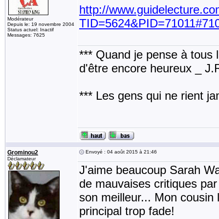
http://www.guidelecture.c
Modérateur
TID=5624&PID=71011#71
Depuis le: 19 novembre 2004
Status actuel: Inactif
Messages: 7625
*** Quand je pense à tous les
d'être encore heureux _ J
*** Les gens qui ne rient j
Grominou2
Envoyé : 04 août 2015 à 21:46
Déclamateur
J'aime beaucoup Sarah Water
de mauvaises critiques par 
son meilleur... Mon cousin 
principal trop fade!