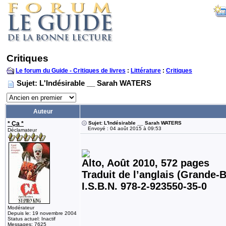
Critiques
Le forum du Guide - Critiques de livres
:
Littérature
:
Critiques
Sujet: L'Indésirable __ Sarah WATERS
Auteur
* Ça *
Sujet: L'Indésirable __ Sarah WATERS
Envoyé : 04 août 2015 à 09:53
Déclamateur
Alto, Août 2010, 572 pages
Traduit de l’anglais (Grande-
I.S.B.N. 978-2-923550-35-0
Modérateur
Depuis le: 19 novembre 2004
Status actuel: Inactif
Messages: 7625