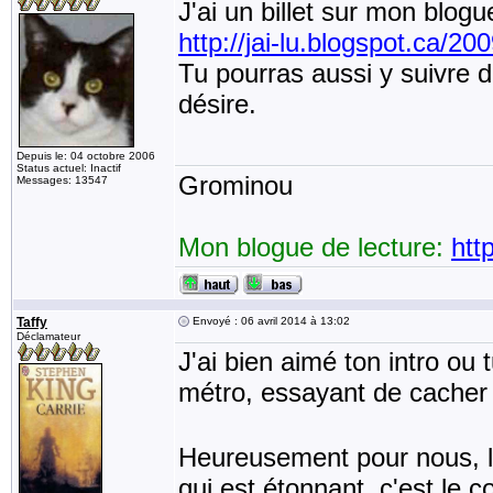
J'ai un billet sur mon blogue
http://jai-lu.blogspot.ca/20
Tu pourras aussi y suivre de
désire.
Depuis le: 04 octobre 2006
Status actuel: Inactif
Grominou
Messages: 13547
Mon blogue de lecture:
htt
Taffy
Envoyé : 06 avril 2014 à 13:02
Déclamateur
J'ai bien aimé ton intro ou 
métro, essayant de cacher t
Heureusement pour nous, le
qui est étonnant, c'est le c