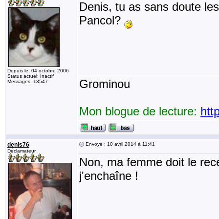
Denis, tu as sans doute le
Pancol?
Depuis le: 04 octobre 2006
Status actuel: Inactif
Grominou
Messages: 13547
Mon blogue de lecture:
htt
denis76
Envoyé : 10 avril 2014 à 11:41
Déclamateur
Non, ma femme doit le recevo
j'enchaîne !