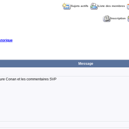
Sujets actifs
Liste des membres
Inscription
torique
Message
Laure Conan et les commentaires SVP