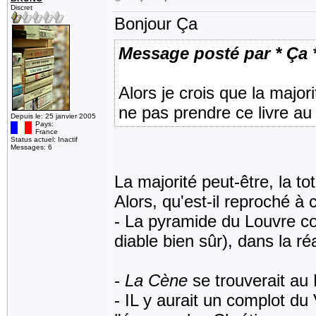
Discret
Bonjour Ça
Message posté par * Ça 
Alors je crois que la major
ne pas prendre ce livre au
Depuis le: 25 janvier 2005
Pays:
France
Status actuel: Inactif
Messages: 6
La majorité peut-être, la to
Alors, qu'est-il reproché à 
- La pyramide du Louvre co
diable bien sûr), dans la réa
-
La Cène
se trouverait au 
- IL y aurait un complot du 