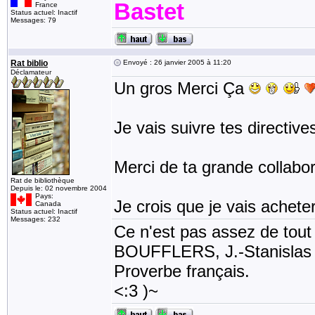
Bastet
France
Status actuel: Inactif
Messages: 79
Rat biblio
Envoyé : 26 janvier 2005 à 11:20
Déclamateur
Un gros Merci Ça
Je vais suivre tes directive
Merci de ta grande collabor
Rat de bibliothèque
Depuis le: 02 novembre 2004
Pays:
Je crois que je vais acheter
Canada
Status actuel: Inactif
Messages: 232
Ce n'est pas assez de tout li
BOUFFLERS, J.-Stanislas de
Proverbe français.
<:3 )~