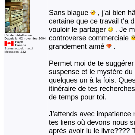
Sans blague
, j'ai bien h
certaine que ce travail t'
vouloir le partager
. Je m
Rat de bibliothèque
controverse commerciale
Depuis le: 02 novembre 2004
Pays:
grandement aimé
.
Canada
Status actuel: Inactif
Messages: 232
Permet moi de te suggére
suspense et le mystère du l
quelques un à la fois. Ques
itinéraire de tes recherch
de temps pour toi.
J’attends avec impatience ma
tes liens où devons-nous suiv
après avoir lu le livre????