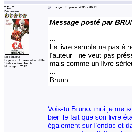
* Ça *
Envoyé : 31 janvier 2005 à 06:13
Déclamateur
Message posté par BR
...
Le livre semble ne pas êtr
l'auteur ne veut pas prés
Modérateur
Depuis le: 19 novembre 2004
mais comme un livre sérieu
Status actuel: Inactif
Messages: 7625
...
Bruno
Vois-tu Bruno, moi je me so
bien le fait que son livre é
également sur l'endos et da