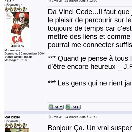
* Ça *
Envoyé : 24 janvier 2005 à 13:39
Déclamateur
Da Vinci Code...Il faut que 
le plaisir de parcourir sur 
toujours de temps car c'es
mettre des liens et comme j
pourrai me connecter suffi
Modérateur
Depuis le: 19 novembre 2004
*** Quand je pense à tous les
Status actuel: Inactif
Messages: 7625
d'être encore heureux _ J
*** Les gens qui ne rient j
Rat biblio
Envoyé : 24 janvier 2005 à 17:52
Déclamateur
Bonjour Ça. Un vrai suspe