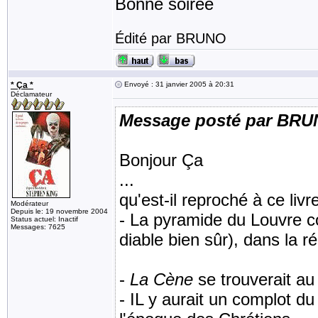
Bonne soirée
Édité par BRUNO
* Ça *
Envoyé : 31 janvier 2005 à 20:31
Déclamateur
Message posté par BR
Bonjour Ça
...
qu'est-il reproché à ce livr
Modérateur
Depuis le: 19 novembre 2004
- La pyramide du Louvre co
Status actuel: Inactif
Messages: 7625
diable bien sûr), dans la ré
-
La Cène
se trouverait au 
- IL y aurait un complot du 