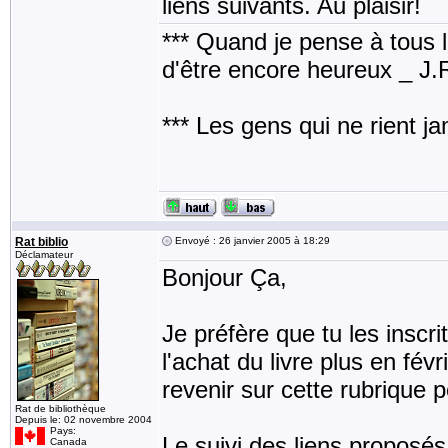
liens suivants. Au plaisir!
*** Quand je pense à tous les
d'être encore heureux _ J
*** Les gens qui ne rient j
Rat biblio
Envoyé : 26 janvier 2005 à 18:29
Déclamateur
Bonjour Ça,
Je préfère que tu les inscri
l'achat du livre plus en févr
revenir sur cette rubrique 
Rat de bibliothèque
Depuis le: 02 novembre 2004
Pays:
Le suivi des liens proposés 
Canada