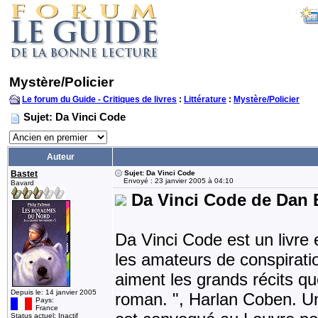
Mystère/Policier
Le forum du Guide - Critiques de livres
:
Littérature
:
Mystère/Policier
Sujet: Da Vinci Code
Auteur
Bastet
Sujet: Da Vinci Code
Envoyé : 23 janvier 2005 à 04:10
Bavard
Da Vinci Code de Dan
Da Vinci Code est un livre 
les amateurs de conspirati
aiment les grands récits qu
Depuis le: 14 janvier 2005
roman. ", Harlan Coben. U
Pays:
France
Status actuel: Inactif