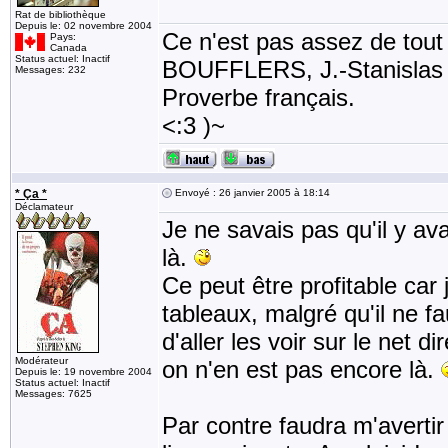
Rat de bibliothèque
Depuis le: 02 novembre 2004
Ce n'est pas assez de tout li
Pays:
Canada
Status actuel: Inactif
BOUFFLERS, J.-Stanislas de
Messages: 232
Proverbe français.
<:3 )~
* Ça *
Envoyé : 26 janvier 2005 à 18:14
Déclamateur
Je ne savais pas qu'il y ava
là.
Ce peut être profitable car j
tableaux, malgré qu'il ne f
d'aller les voir sur le net 
Modérateur
on n'en est pas encore là.
Depuis le: 19 novembre 2004
Status actuel: Inactif
Messages: 7625
Par contre faudra m'avertir