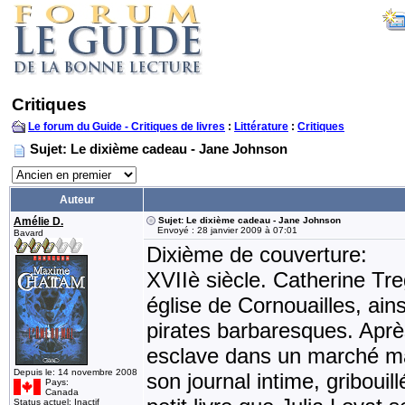
Critiques
Le forum du Guide - Critiques de livres
:
Littérature
:
Critiques
Sujet: Le dixième cadeau - Jane Johnson
Auteur
Amélie D.
Sujet: Le dixième cadeau - Jane Johnson
Envoyé : 28 janvier 2009 à 07:01
Bavard
Dixième de couverture:
XVIIè siècle. Catherine Tr
église de Cornouailles, ain
pirates barbaresques. Apr
esclave dans un marché ma
Depuis le: 14 novembre 2008
son journal intime, griboui
Pays:
Canada
Status actuel: Inactif