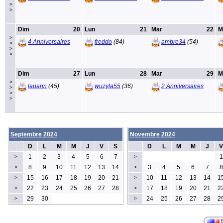
>
>
Dim
20
Lun
21
Mar
22
M
>
4 Anniversaires
freddo
(84)
ambre34
(54)
>
>
>
Dim
27
Lun
28
Mar
29
M
>
lauann
(45)
wuzyla55
(36)
2 Anniversaires
>
>
>
Septembre 2024
Novembre 2024
D
L
M
M
J
V
S
D
L
M
M
J
V
1
2
3
4
5
6
7
1
>
>
8
9
10
11
12
13
14
3
4
5
6
7
8
>
>
15
16
17
18
19
20
21
10
11
12
13
14
1
>
>
22
23
24
25
26
27
28
17
18
19
20
21
2
>
>
29
30
24
25
26
27
28
2
>
>