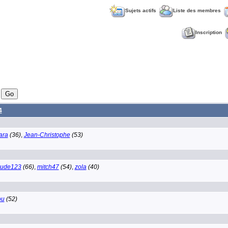
Sujets actifs
Liste des membres
Inscription
4
ara
(36)
,
Jean-Christophe
(53)
aude123
(66)
,
mitch47
(54)
,
zola
(40)
ou
(52)