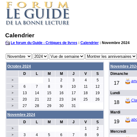
Calendrier
Le forum du Guide - Critiques de livres
:
Calendrier
: Novembre 2024
Octobre 2024
Novembre 202
D
L
M
M
J
V
S
Dimanche
1
2
3
4
5
>
am
17
6
7
8
9
10
11
12
>
13
14
15
16
17
18
19
Lundi
>
20
21
22
23
24
25
26
>
Cl
18
27
28
29
30
31
>
Mardi
Novembre 2024
ab
19
D
L
M
M
J
V
S
1
2
>
Mercredi
3
4
5
6
7
8
9
>