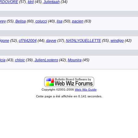
RDOVORE
(57)
,
Idril
(45)
,
Juliettaah
(34)
rey
(55)
,
Belisa
(60)
,
colucci
(40)
,
lisa
(50)
,
pacien
(63)
igone
(52)
,
cf7642004
(44)
,
dayve
(37)
,
NATALYOUELLETTE
(55)
,
windigo
(42)
icia
(43)
,
chloic
(39)
,
JulienLootens
(42)
,
Mounira
(45)
Copyright ©2001-2006
Web Wiz Guide
Cette page a été affichée en 0.141 secondes.