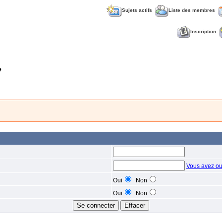
Sujets actifs
Liste des membres
Inscription
e
Vous avez ou
Oui
Non
Oui
Non