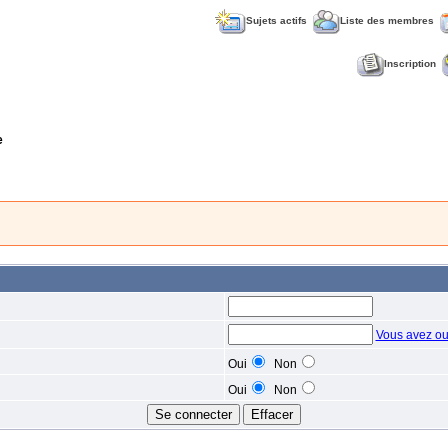
Sujets actifs
Liste des membres
Inscription
e
Vous avez ou
Oui
Non
Oui
Non