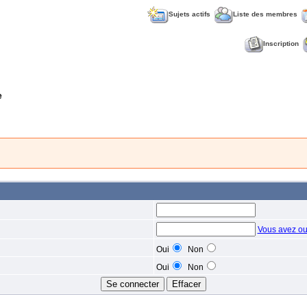
Sujets actifs
Liste des membres
Inscription
e
Vous avez ou
Oui
Non
Oui
Non