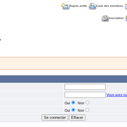
Sujets actifs
Liste des membres
Inscription
e
Vous avez ou
Oui
Non
Oui
Non