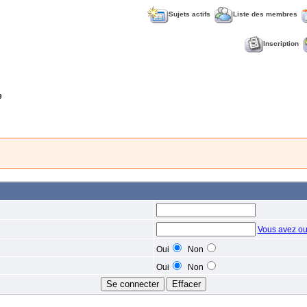
Sujets actifs
Liste des membres
Inscription
e
Vous avez ou
Oui
Non
Oui
Non