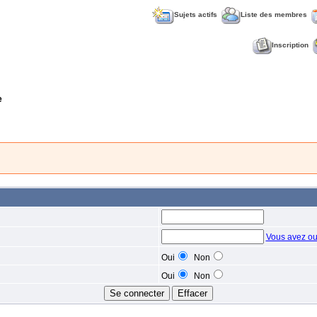
Sujets actifs
Liste des membres
Inscription
e
Vous avez ou
Oui
Non
Oui
Non