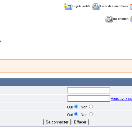
Sujets actifs
Liste des membres
Inscription
e
Vous avez ou
Oui
Non
Oui
Non